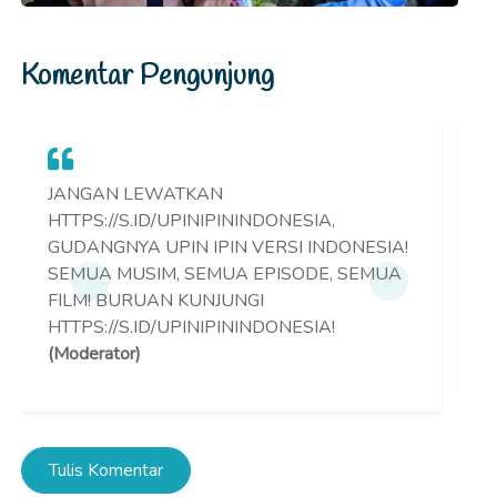
Komentar Pengunjung
JANGAN LEWATKAN
P
HTTPS://S.ID/UPINIPININDONESIA,
H
GUDANGNYA UPIN IPIN VERSI INDONESIA!
P
SEMUA MUSIM, SEMUA EPISODE, SEMUA
I
FILM! BURUAN KUNJUNGI
H
HTTPS://S.ID/UPINIPININDONESIA!
(
(Moderator)
Tulis Komentar