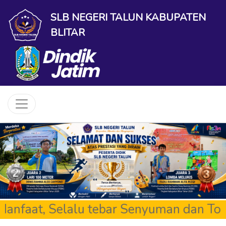
SLB NEGERI TALUN KABUPATEN
BLITAR
Previous
Next
aat, Selalu tebar Senyuman dan Tolerans