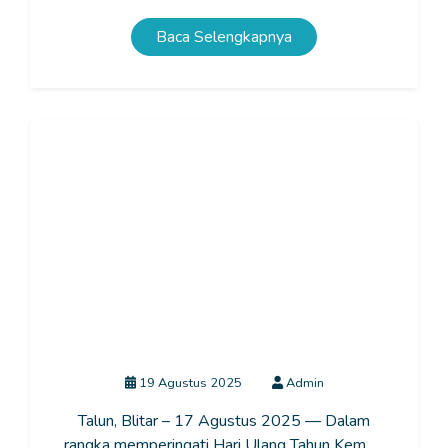
Baca Selengkapnya
Meriah dan Khidmat, SLB Negeri Talun Gelar
Upacara HUT RI ke-80 dengan Nuansa Baju Adat
19 Agustus 2025
Admin
Talun, Blitar – 17 Agustus 2025 — Dalam
rangka memperingati Hari Ulang Tahun Kem......