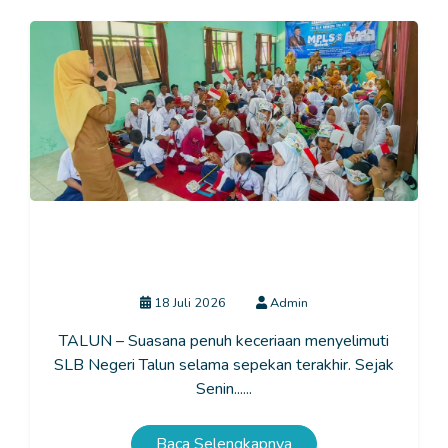
Mengintip Hangatnya MPLS di SLB Negeri Talun:
Saat Keterbatasan Disambut dengan Kasih dan
Kemandirian
18 Juli 2026
Admin
TALUN – Suasana penuh keceriaan menyelimuti
SLB Negeri Talun selama sepekan terakhir. Sejak
Senin......
Baca Selengkapnya