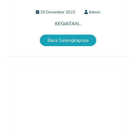
Pendidikan Anti Korupsi
20 Desember 2022
Admin
KEGIATAN...
Baca Selengkapnya
Serah Terima Printer Braille