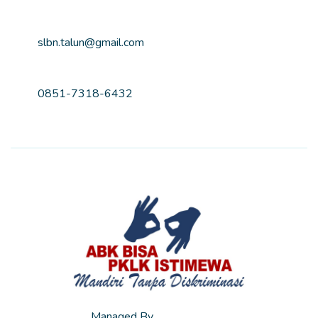
Email
slbn.talun@gmail.com
Nomor Telepon
0851-7318-6432
Managed By
ABK Istimewa